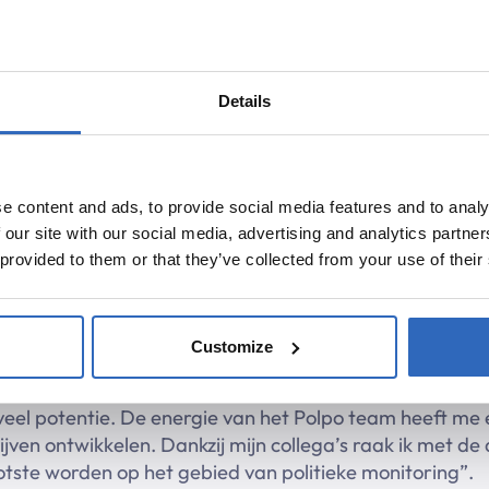
ssies! Het leukst vind ik het om te koken voor familie 
te doen, maar ook om te volgen en met vrienden over te 
geschiedenis. Ik vind het super interessant om meer te
Details
en seminars.”
assie! Al mijn hele leven dans ik op professioneel niveau
robot dansstijl. Ook ben ik een kook-fanaat. Ik vind he
e content and ads, to provide social media features and to analy
. Dit is met name leuk als je het resultaat kan delen met
 our site with our social media, advertising and analytics partn
 passies. Al sinds dat ik klein ben wilde ik onder andere
 provided to them or that they’ve collected from your use of their
een talenknobbel heb en inmiddels spreek ik naast Nede
Customize
werken? Wat sprak je aan Polpo aan?
veel potentie. De energie van het Polpo team heeft me 
lijven ontwikkelen. Dankzij mijn collega’s raak ik met 
tste worden op het gebied van politieke monitoring”.