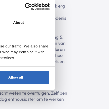
en vrienden. Daarnaast houd ik erg
praten. Voetbal is echt een
 weten te komen over geschiedenis
About
. Mijn specialisatie is Popping &
t heerlijk om nieuwe gerechten van
se our traffic. We also share
 je familie en vrienden. Het leren
ers who may combine it with
 Spaans en Frans leren. Op school
 services.
rlands vloeiend Spaans, Engels en
Allow all
echt weten te overtuigen. Zelf ben
de dag enthousiaster om te werken