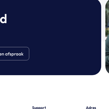
wd
en afspraak
Support
Adres