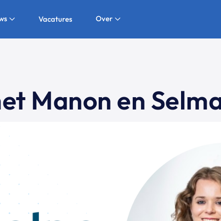
ws
Over
Vacatures
met Manon en Selm