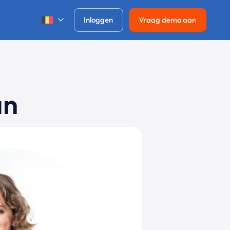
Inloggen
Vraag demo aan
an