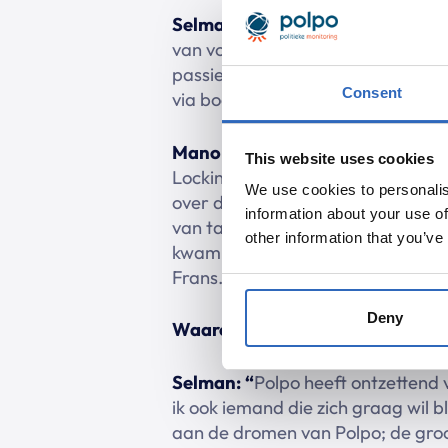
Selman:
“Koken is een van mijn pa
van voetbal. Niet alleen om zelf 
passie. Nog een andere passie is 
Consent
via boeken, films, documentaires 
Manon:
“Dansen is mijn grootste p
This website uses cookies
Locking, ook al wel bekend als de 
We use cookies to personalis
over de hele wereld te leren koken
information about your use of
van talen is ook echt een van mijn
other information that you’ve
kwam ik er al snel achter dat ik 
Frans.”.
Deny
Waarom ben je bij Polpo komen 
Selman: “
Polpo heeft ontzettend 
ik ook iemand die zich graag wil b
aan de dromen van Polpo; de groo