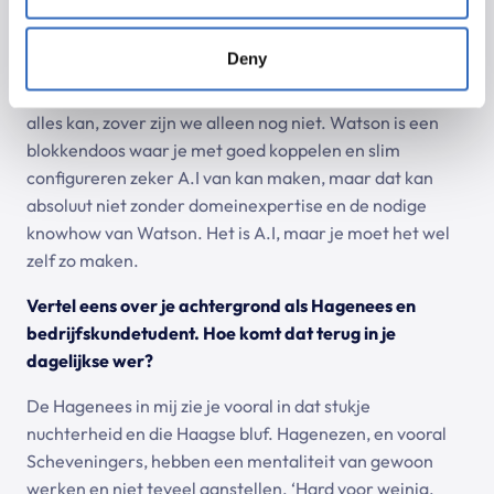
waar je lukraak informatie kan ingooien en dat je dan op
wonderbaarlijke wijze al je data-inzichten krijgt
Deny
aangereikt. Dat is ook goed te begrijpen, want in de
media wordt het vaak zo gepresenteerd. Een A.I die
alles kan, zover zijn we alleen nog niet. Watson is een
blokkendoos waar je met goed koppelen en slim
configureren zeker A.I van kan maken, maar dat kan
absoluut niet zonder domeinexpertise en de nodige
knowhow van Watson. Het is A.I, maar je moet het wel
zelf zo maken.
Vertel eens over je achtergrond als Hagenees en
bedrijfskundetudent. Hoe komt dat terug in je
dagelijkse wer?
De Hagenees in mij zie je vooral in dat stukje
nuchterheid en die Haagse bluf. Hagenezen, en vooral
Scheveningers, hebben een mentaliteit van gewoon
werken en niet teveel aanstellen. ‘Hard voor weinig,