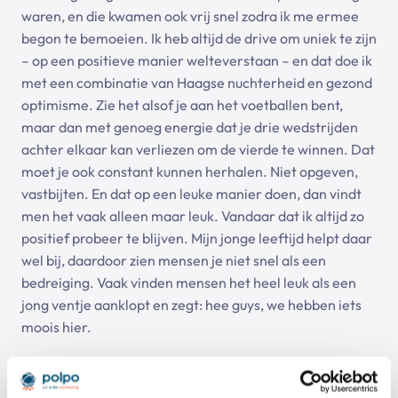
waren, en die kwamen ook vrij snel zodra ik me ermee
begon te bemoeien. Ik heb altijd de drive om uniek te zijn
– op een positieve manier welteverstaan – en dat doe ik
met een combinatie van Haagse nuchterheid en gezond
optimisme. Zie het alsof je aan het voetballen bent,
maar dan met genoeg energie dat je drie wedstrijden
achter elkaar kan verliezen om de vierde te winnen. Dat
moet je ook constant kunnen herhalen. Niet opgeven,
vastbijten. En dat op een leuke manier doen, dan vindt
men het vaak alleen maar leuk. Vandaar dat ik altijd zo
positief probeer te blijven. Mijn jonge leeftijd helpt daar
wel bij, daardoor zien mensen je niet snel als een
bedreiging. Vaak vinden mensen het heel leuk als een
jong ventje aanklopt en zegt: hee guys, we hebben iets
moois hier.
Even testen of je echt zo optimistisch bent: wat vind je
nou het aller
moeilijkste
aan je werk hier?