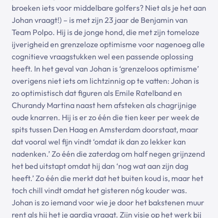
broeken iets voor middelbare golfers? Niet als je het aan
Johan vraagt!) – is met zijn 23 jaar de Benjamin van
Team Polpo. Hij is de jonge hond, die met zijn tomeloze
ijverigheid en grenzeloze optimisme voor nagenoeg alle
cognitieve vraagstukken wel een passende oplossing
heeft. In het geval van Johan is ‘grenzeloos optimisme’
overigens niet iets om lichtzinnig op te vatten: Johan is
zo optimistisch dat figuren als Emile Ratelband en
Churandy Martina naast hem afsteken als chagrijnige
oude knarren. Hij is er zo één die tien keer per week de
spits tussen Den Haag en Amsterdam doorstaat, maar
dat vooral wel fijn vindt ‘omdat ik dan zo lekker kan
nadenken.’ Zo één die zaterdag om half negen grijnzend
het bed uitstapt omdat hij dan ‘nog wat aan zijn dag
heeft.’ Zo één die merkt dat het buiten koud is, maar het
toch chill vindt omdat het gisteren nóg kouder was.
Johan is zo iemand voor wie je door het bakstenen muur
rent als hij het je aardig vraagt. Zijn visie op het werk bij