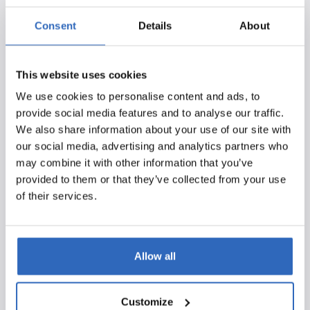
Pfoe, ik dacht dat je alleen maar makkelijke vragen ging
Consent
Details
About
stellen man! Daar moet ik even goed over nadenken.
Het moeilijkste aan het werk is dat je eigenlijk nog een
nieuwkomer op de markt bent. Organisaties hebben
This website uses cookies
vaak al een bepaald monitoringsproduct, en toch moet
We use cookies to personalise content and ads, to
je ze dan zien te overtuigen dat ze een keer met jou
provide social media features and to analyse our traffic.
moeten komen praten. Dat is de uitdaging waar we elke
We also share information about your use of our site with
dag voor staan. Mensen bereiken, ook als ze het erg druk
our social media, advertising and analytics partners who
hebben, en dan hun vaste gedragspatronen zien te
may combine it with other information that you’ve
doorbreken. Dat is een grote uitdaging, maar ook een
provided to them or that they’ve collected from your use
hele mooie uitdaging. Als je mensen uiteindelijk weet te
of their services.
enthousiasmeren, is dat het mooiste wat er is.
Wat is de grootste misvatting over Watson die je in je
ervaring met klanten tegenkomt?
Allow all
De grootste misvatting die ik zie is dat klanten denken
dat Watson een soort magische doos is die alles kan –
Customize