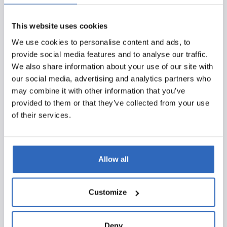
vervolgens aan de slag om een weging te maken: is dit
relevant, vereist het actie, moeten we dit doorzetten of
This website uses cookies
erop inspelen? Jullie helpen mij met het platform om
eigenlijk die rol van public affairs adviseur te pakken en
We use cookies to personalise content and ads, to
om die afweging steeds te kunnen maken. Dat vind ik
provide social media features and to analyse our traffic.
een hele grote waarde van Polpo.”
We also share information about your use of our site with
our social media, advertising and analytics partners who
Welk onderdeel van Polpo helpt jullie?
may combine it with other information that you’ve
provided to them or that they’ve collected from your use
“Naast het filteren van alles dat er op dit moment speelt,
of their services.
zijn er twee onderdelen die voor ons heel relevant zijn:
het maken van een nieuwsbrief en de agendafunctie.”
“We maken met de nieuwsbriefmodule een public
Allow all
affairs update die wekelijks wordt verzonden naar onze
achterban en intern binnen de organisatie. We
informeren hen over de lopende dossiers, de politieke
Customize
agenda en ook de belangrijke politieke- en
mediaontwikkelingen. We kunnen met deze functie heel
Deny