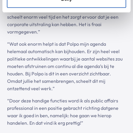
gemakkelijk onze eigen berichten en die uit Polpo
samenvoegen tot een professionele nieuwsbrief. Dat
scheelt enorm veel tijd en het zorgt ervoor dat je een
corporate uitstraling kan hebben. Het is fraai
vormgegeven.”
“Wat ook enorm helpt is dat Polpo mijn agenda
helemaal automatisch kan bijhouden. Er zijn heel veel
politieke ontwikkelingen waarbij je aantal websites zou
moeten afstruinen om continu al die agenda’s bij te
houden. Bij Polpo is dit in een overzicht zichtbaar.
Omdat jullie het samenbrengen, scheelt dit mij
ontzettend veel werk.”
“Door deze handige functies word ik als public affairs
professional in een positie gebracht richting datgene
waar ik goed in ben, namelijk: hoe gaan we hierop
handelen. En dat vind ik erg prettig!”