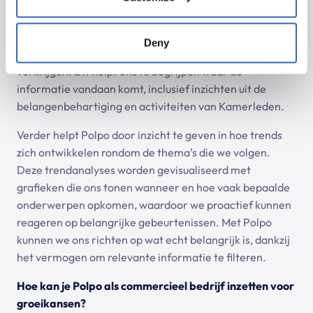
informatie filteren. Een belangrijke functie van Polpo is
de stakeholderanalyse, waarbij we niet alleen betrokken
actoren kunnen identificeren maar ook relevante
Deny
informatie over hun deelname aan debatten kunnen
verkrijgen. Dit helpt ons te begrijpen waar de
informatie vandaan komt, inclusief inzichten uit de
belangenbehartiging en activiteiten van Kamerleden.
Verder helpt Polpo door inzicht te geven in hoe trends
zich ontwikkelen rondom de thema’s die we volgen.
Deze trendanalyses worden gevisualiseerd met
grafieken die ons tonen wanneer en hoe vaak bepaalde
onderwerpen opkomen, waardoor we proactief kunnen
reageren op belangrijke gebeurtenissen. Met Polpo
kunnen we ons richten op wat echt belangrijk is, dankzij
het vermogen om relevante informatie te filteren.
Hoe kan je Polpo als commercieel bedrijf inzetten voor
groeikansen?