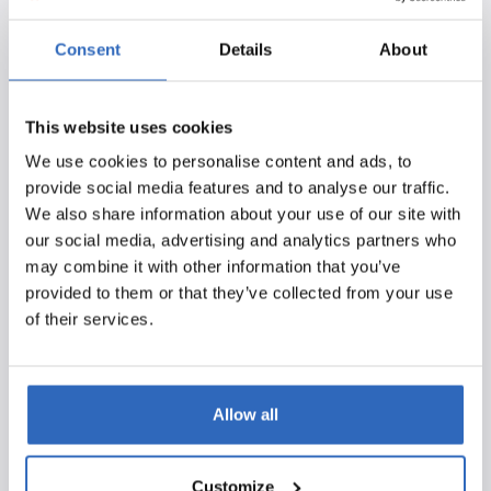
toekomstige energiestrategieën. Het is heel belangrijk
om goed te begrijpen langs welk beleid, met welke
Consent
Details
About
wortel of met welke stok, met welke incentives de
overheid bedrijven gaat stimuleren om deze stappen te
This website uses cookies
gaan maken. Voor de overheid is dus ook van belang wat
nu en in de toekomst kan, en dit is waar Siemens Energy
We use cookies to personalise content and ads, to
dan weer een rol in speelt.
provide social media features and to analyse our traffic.
We also share information about your use of our site with
Hoe helpt Polpo specifiek bij het volgen van deze
our social media, advertising and analytics partners who
thema’s?
may combine it with other information that you’ve
provided to them or that they’ve collected from your use
Polpo is onmisbaar voor Siemens Energy bij het
of their services.
navigeren door politieke en beleidsmatige
landschappen. Het is echt super handig om even in
Polpo te kijken en op te zoeken wat de plannen en de
documenten zijn. Deze tool stelt ons in staat om gericht
Allow all
onderzoek te doen dankzij de geavanceerde
zoekfuncties die snel en nauwkeurig specifieke
Customize