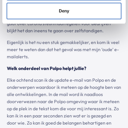
onderwerp is gesproken omdat Polpo dit voor mij
doorleest. In verslagen spring je meteen naar de juiste
Deny
plek in een discussie: waar het op het eerste gezicht
gaat over corona steunmaatregelen voor bedrijven
blijkt het dan ineens te gaan over zelfstandigen.
Eigenlijk is het nu een stuk gemakkelijker, en kom ik veel
meer te weten dan dat het geval was met mijn ‘oude’ e-
mailalerts.
Welk onderdeel van Polpo helpt jullie?
Elke ochtend scan ik de update e-mail van Polpo en de
onderwerpen waardoor ik meteen op de hoogte ben van
alle ontwikkelingen. In de mail word ik naadloos
doorverwezen naar de Polpo omgeving waar ik meteen
op de plek in de tekst kom die voor mij interessant is. Zo
kan ik in een paar seconden zien wat er is gezegd en
door wie. Zo kan ik goed de belangen behartigen en