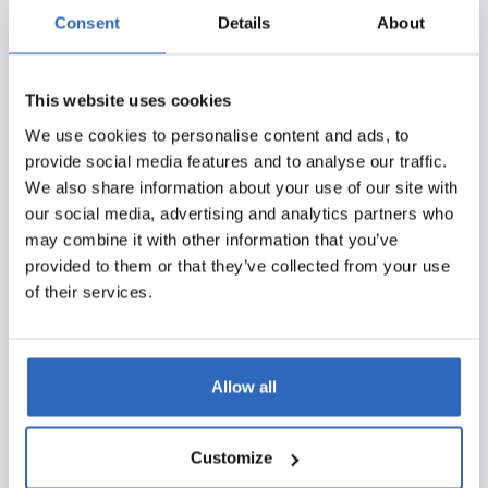
ochtend heel veel mails. Gezien de veelheid aan
Consent
Details
About
onderwerpen die we volgen gaat dat dus over alle
ministeries heen. Maar in de nieuwsbrieven die ik
voorheen kreeg, staat ook veel informatie waar ik
This website uses cookies
helemaal niet in geïnteresseerd ben en niet hoef te
We use cookies to personalise content and ads, to
weten. Denk bij EZK bijvoorbeeld aan de aardbevingen,
provide social media features and to analyse our traffic.
dat betreft zelfstandigen niet. Ik moet wel steeds al die
We also share information about your use of our site with
mails doornemen om te kijken of er relevante
our social media, advertising and analytics partners who
documenten zijn en of er iets in staat waar ik wel iets
may combine it with other information that you’ve
mee kan.
provided to them or that they’ve collected from your use
of their services.
Hier lost Polpo voor mij een groot probleem op. Ik kan
helemaal op maat, met mijn eigen zoektermen, een
profiel instellen waarna Polpo voor mij alle relevante
informatie mooi bundelt. De informatie komt nu ook
Allow all
juist tot mij doordat Polpo doordringt tot het
inhoudelijke niveau. Voorheen keek ik alleen naar titels,
Customize
maar nu weet ik dat er ook inhoudelijk over een