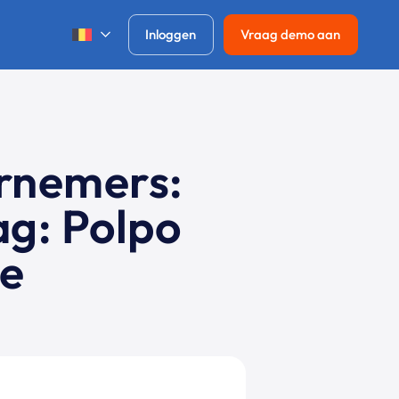
Inloggen
Vraag demo aan
rnemers:
ag: Polpo
he