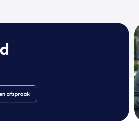
wd
en afspraak