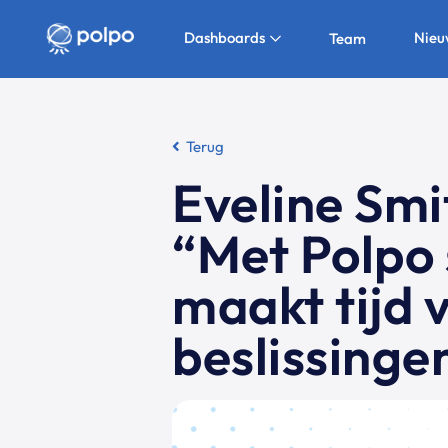
Dashboards
Nieu
Team
Terug
Eveline Sm
“Met Polpo 
maakt tijd v
beslissinge