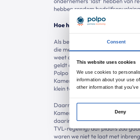
ondernemers ‘last’ hebben van reg
hebben rondom bedrijfsopvolging.
Hoe helpt Polpo in het volgen v
Als beleidsmedewerker houd ik de
Consent
die meerwaarde is alleen maar ge
weet dan wanneer je inbreng moet
This website uses cookies
geldt dit proces minder. Er zijn 
Polpo ons enorm bij geholpen. Zo 
We use cookies to personalis
information about your use of
Kamer te volgen. De snelheid wa
other information that you’ve
klein team en zitten op alle ste
Daarnaast zijn we dagelijks bezig
Kamer gebeurt zoals Kamervragen, 
Deny
daarin echt een aantal keer gered.
TVL-regeling) dat plaats zou gaa
waren we niet te laat met inbreng