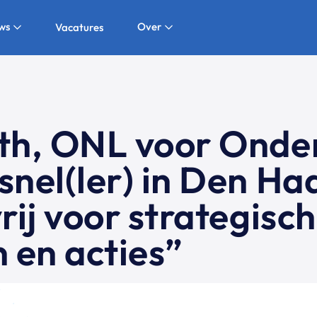
ws
Over
Vacatures
ith, ONL voor Onde
snel(ler) in Den Ha
rij voor strategisc
n en acties”