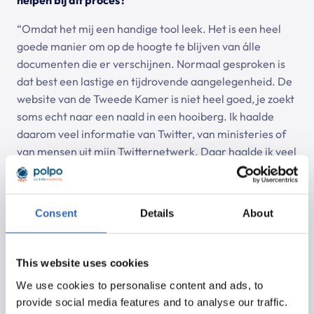
“Omdat het mij een handige tool leek. Het is een heel
goede manier om op de hoogte te blijven van álle
documenten die er verschijnen. Normaal gesproken is
dat best een lastige en tijdrovende aangelegenheid. De
website van de Tweede Kamer is niet heel goed, je zoekt
soms echt naar een naald in een hooiberg. Ik haalde
daarom veel informatie van Twitter, van ministeries of
van mensen uit mijn Twitternetwerk. Daar haalde ik veel
uit, maar het kostte ook veel tijd en door de grilligheid
van sociale media was er altijd kans dat je documenten
miste.”
Consent
Details
About
Kunt u een voorbeeld geven van een dossier waarbij
Polpo van pas is gekomen?
This website uses cookies
“
Vrij recentelijk was er een discussie over een mogelijke
We use cookies to personalise content and ads, to
landelijke helmplicht voor snorscooters, waar wij
provide social media features and to analyse our traffic.
voorstander van zijn. Zo’n onderwerp wordt dan in een