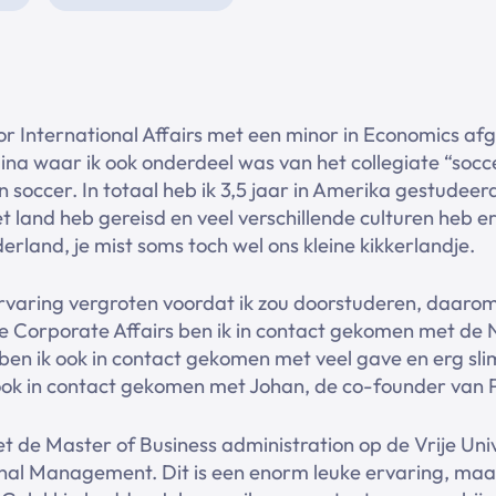
lor International Affairs met een minor in Economics af
lina waar ik ook onderdeel was van het collegiate “so
an soccer. In totaal heb ik 3,5 jaar in Amerika gestude
 land heb gereisd en veel verschillende culturen heb e
rland, je mist soms toch wel ons kleine kikkerlandje.
ervaring vergroten voordat ik zou doorstuderen, daarom
ue Corporate Affairs ben ik in contact gekomen met de 
n ben ik ook in contact gekomen met veel gave en erg s
k ook in contact gekomen met Johan, de co-founder van 
t de Master of Business administration op de Vrije Un
nal Management. Dit is een enorm leuke ervaring, maar