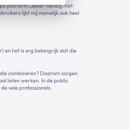
lpo platform (zeker handig met
ruikers lijkt mij namelijk ook heel
) en het is erg belangrijk dat die
 je die combineren? Daarom zorgen
ool laten werken. In de public
or de vele professionals.