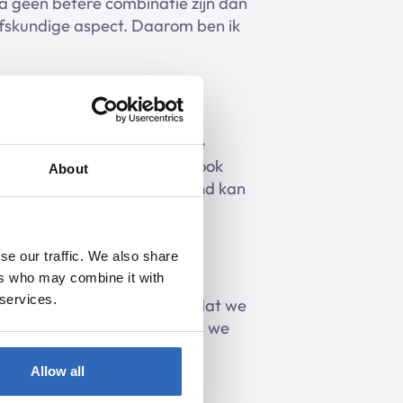
na geen betere combinatie zijn dan
ijfskundige aspect. Daarom ben ik
van om na werk of mijn studie
eeds aan voetbal en probeer ook
About
rustgevend en ook verhelderend kan
se our traffic. We also share
ers who may combine it with
 services.
ntact hebben met elkaar en dat we
t Polpo fysieke ruimtes waar we
zeker fijn om even af te
Allow all