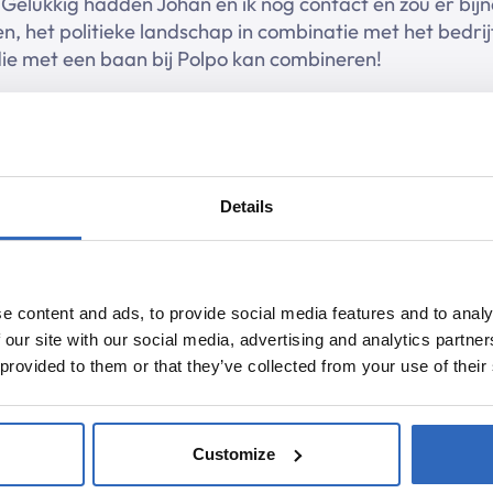
? Gelukkig hadden Johan en ik nog contact en zou er bij
ten, het politieke landschap in combinatie met het bedr
udie met een baan bij Polpo kan combineren!
jdsbesteding?
besteding enorm divers. Bijvoorbeeld hou ik er heel erg 
luisteren of een boek te lezen, maar ik doe ook nog st
Details
ortschool te gaan. Ik merk dat intensief sporten heel 
tomer success manager
, hoe ziet dat er uit?
e content and ads, to provide social media features and to analy
 our site with our social media, advertising and analytics partn
 provided to them or that they’ve collected from your use of their
n daily start-up. Het idee is hier dat we even kort co
anning staat en wat er recent gelukt is. We hebben me
n Haag, maar we doen ook veel digitaal. Daarom is het 
 is en of we elkaar nog kunnen helpen.
Customize