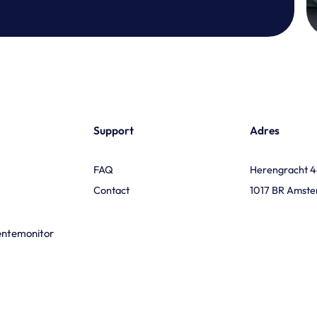
Support
Adres
FAQ
Herengracht 
Contact
1017 BR Amst
entemonitor