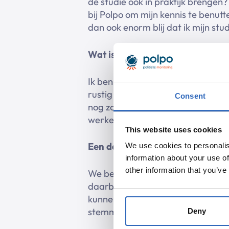
de studie ook in praktijk brengen
bij Polpo om mijn kennis te benut
dan ook enorm blij dat ik mijn st
Wat is voor jou de ideale vrijeti
Ik ben wat betreft mijn vrijetijds
rustig op de bank een podcast te 
Consent
nog zo vaak als ik kan naar de sp
werken.
This website uses cookies
Een dag in het leven van een
cus
We use cookies to personalis
information about your use of
other information that you’ve
We beginnen bij Polpo vaak met ee
daarbij aangeven wat er op de pl
kunnen zitten in Amsterdam en De
stemmen waar iedereen mee bezig
Deny