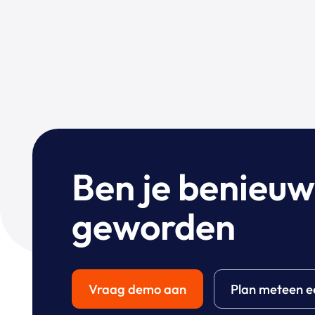
Ben je benieu
geworden
Vraag demo aan
Plan meteen e