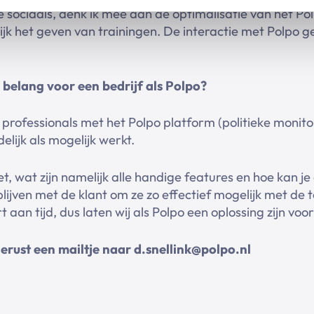
 sociaals, denk ik mee aan de optimalisatie van het Po
jk het geven van trainingen. De interactie met Polpo geb
 belang voor een bedrijf als Polpo
?
l professionals met het Polpo platform (politieke monitor
delijk als mogelijk werkt.
iet, wat zijn namelijk alle handige features en hoe kan
lijven met de klant om ze zo effectief mogelijk met de t
rt aan tijd, dus laten wij als Polpo een oplossing zijn vo
rust een mailtje naar d.snellink@polpo.nl