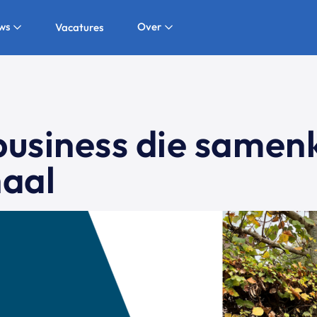
ws
Over
Vacatures
 business die samen
haal