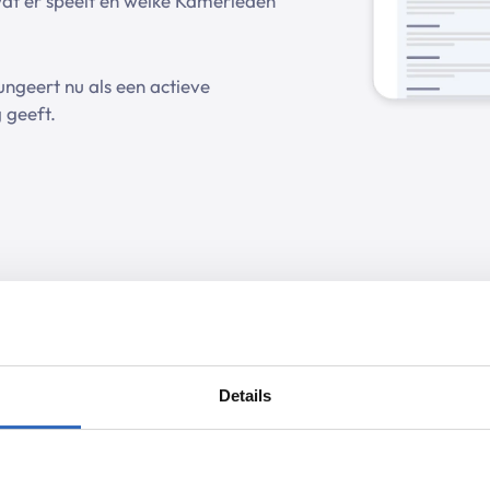
wat er speelt en welke Kamerleden
ngeert nu als een actieve
g geeft.
er dossiers
Details
werkt met
actuele
politieke
eke manier bij elkaar.
 en herkent.