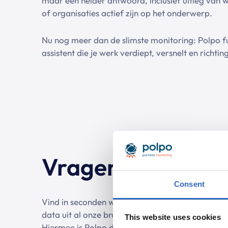
maar een helder antwoord, inclusief uitleg van 
of organisaties actief zijn op het onderwerp.
Nu nog meer dan de slimste monitoring: Polpo fu
assistent die je werk verdiept, versnelt en richtin
Vragen stellen ov
Consent
Vind in seconden wat normaal uren kost. Polpo 
data uit al onze bronnen en brengt dit op een uni
This website uses cookies
Hiermee is Polpo de assistent die de politiek kent