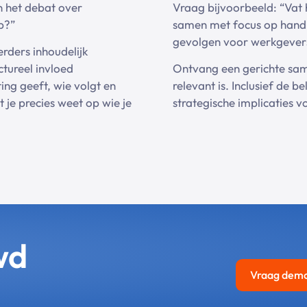
 het debat over
Vraag bijvoorbeeld: “Vat
p?”
samen met focus op handh
gevolgen voor werkgevers
erders inhoudelijk
ctureel invloed
Ontvang een gerichte same
ting geeft, wie volgt en
relevant is. Inclusief de 
je precies weet op wie je
strategische implicaties v
wd
Vraag dem