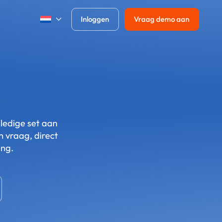
Inloggen
Vraag demo aan
lledige set aan
n vraag, direct
ng.