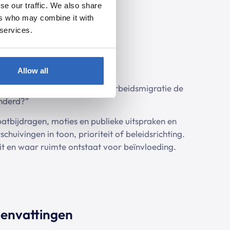
se our traffic. We also share
ers who may combine it with
 services.
ositieverschuiving
Allow all
is de positie van de VVD op arbeidsmigratie de
nderd?”
batbijdragen, moties en publieke uitspraken en
schuivingen in toon, prioriteit of beleidsrichting.
it en waar ruimte ontstaat voor beïnvloeding.
menvattingen