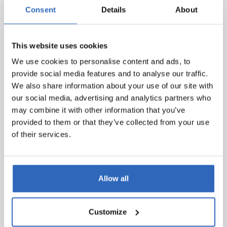
Consent
Details
About
Horizon Europe en toekomstige
financieringsprogramma’s binnen het Meerjarig
Financieel Kader. Deze initiatieven helpen de VUB om
This website uses cookies
tijdig in te spelen op nieuwe kansen en ontwikkelingen
We use cookies to personalise content and ads, to
binnen het Europese hogeronderwijsbeleid.
provide social media features and to analyse our traffic.
Ontwikkelingen bij andere Belgische en Europese
We also share information about your use of our site with
instellingen worden via Polpo nauwlettend gevolgd,
our social media, advertising and analytics partners who
zodat politieke en strategische belangen beter op
may combine it with other information that you’ve
elkaar kunnen worden afgestemd. Zo draagt politieke
provided to them or that they’ve collected from your use
monitoring niet alleen bij aan kennisdeling, maar
of their services.
versterkt het ook de belangenbehartiging van de
universiteit.
Allow all
Van chaotische contexten naar een helder overzicht
met Polpo
Customize
De Belgische bestuurlijke context maakt politieke
monitoring bijzonder uitdagend. De VUB staat niet