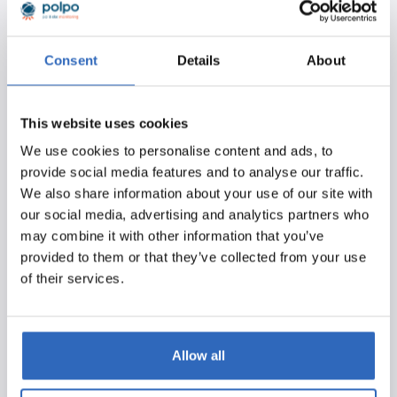
Gezien de hoeveelheid aan regelgeving die van invloed
is op reizen en toerisme, is Polpo voor ons een uiterst
waardevol en onmisbaar monitoringinstrument
Consent
Details
About
geworden. Het biedt een helder en actueel overzicht
van zowel EU- als lokaal Nederlands beleid, met aparte
dashboards die relevante informatie centraliseren.
This website uses cookies
We use cookies to personalise content and ads, to
Op het EU-dashboard vinden we onder meer
provide social media features and to analyse our traffic.
documenten van de Europese Commissie, de Raad en
We also share information about your use of our site with
het Parlement. Dit zijn wetsvoorstellen, openbare
our social media, advertising and analytics partners who
consultaties en persberichten, evenals informatie van
may combine it with other information that you’ve
EU-agentschappen, zoals FRONTEX. Relevante
provided to them or that they’ve collected from your use
onderwerpen op dit moment voor ons zijn onder meer
of their services.
de digitalisering van Schengen (zoals het visumproces
en grensbeheer, waaronder de invoering van EES en
ETIAS) en herzieningen van de Richtlijn Pakketreizen.
Allow all
Op het Nederlandse dashboard kunnen we zelf
aangeven van welke gemeente we officiële documenten