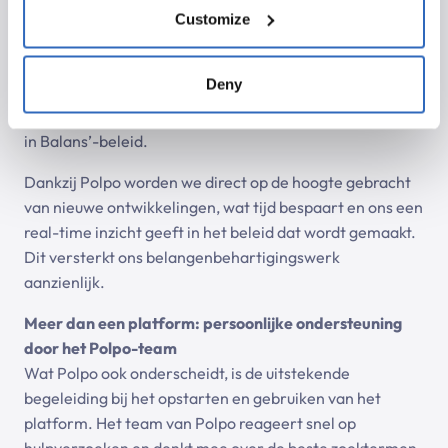
willen ontvangen, zoals nieuwe verordeningen en
Customize
rapporten. Zo volgen we bijvoorbeeld de stad
Amsterdam op de voet; Een van de populairste
Deny
toeristische bestemmingen in Europa en de
maatregelen die worden genomen binnen het ‘Toerisme
in Balans’-beleid.
Dankzij Polpo worden we direct op de hoogte gebracht
van nieuwe ontwikkelingen, wat tijd bespaart en ons een
real-time inzicht geeft in het beleid dat wordt gemaakt.
Dit versterkt ons belangenbehartigingswerk
aanzienlijk.
Meer dan een platform: persoonlijke ondersteuning
door het Polpo-team
Wat Polpo ook onderscheidt, is de uitstekende
begeleiding bij het opstarten en gebruiken van het
platform. Het team van Polpo reageert snel op
hulpverzoeken en denkt mee over de beste zoektermen.