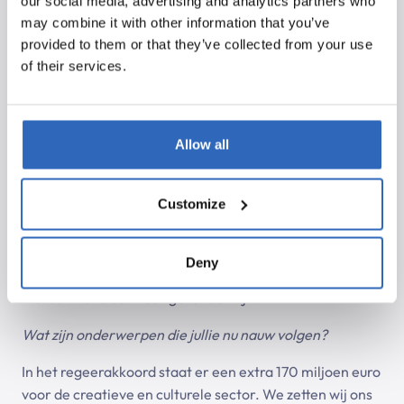
our social media, advertising and analytics partners who
Helaas op financieel vlak. Door de coronacrisis zijn de
may combine it with other information that you’ve
inkomsten teruggelopen. In 2020 zijn de gederfde
provided to them or that they’ve collected from your use
inkomsten voor ongeveer 60% gedekt door noodsteun
of their services.
noodsteun. Musea hebben dan ook flink bezuinigd. In
2021 waren er nog minder bezoekers dan een jaar
eerder. Nu is er geen noodsteun meer maar blijft het
Allow all
bezoekersaantal achter, en de energiekosten stijgen.
Ondertussen is het personeelsbestand flink gekrompen.
Customize
Daardoor lekt én expertise weg, én het is moeilijker om
nieuwe tentoonstellingen en ander publieksaanbod te
ontwikkelen. Dan is de kans groot dat er minder
Deny
bezoeken komen. Het zal nog een poos duren voor
musea financieel weer gezonder zijn.
Wat zijn onderwerpen die jullie nu nauw volgen?
In het regeerakkoord staat er een extra 170 miljoen euro
voor de creatieve en culturele sector. We zetten wij ons