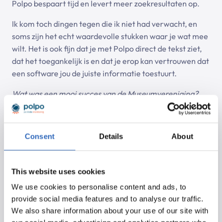
Polpo bespaart tijd en levert meer zoekresultaten op.
Ik kom toch dingen tegen die ik niet had verwacht, en
soms zijn het echt waardevolle stukken waar je wat mee
wilt. Het is ook fijn dat je met Polpo direct de tekst ziet,
dat het toegankelijk is en dat je erop kan vertrouwen dat
een software jou de juiste informatie toestuurt.
Wat was een mooi succes van de Museumvereniging?
We zijn blij dat er voor veel musea coronanoodsteun
was. Naast de generieke noodsteun (de NOW en TVL)
Consent
Details
About
die er was voor heel veel organisaties, hebben OCW en
BZK extra middelen in het leven geroepen voor culturele
instellingen – ook voor musea die geen subsidierelatie
This website uses cookies
hadden met OCW. Dat vind ik echt een erkenning van
We use cookies to personalise content and ads, to
de waarde van cultuur en van musea.
provide social media features and to analyse our traffic.
Wat zijn de uitdagingen voor musea op dit moment?
We also share information about your use of our site with