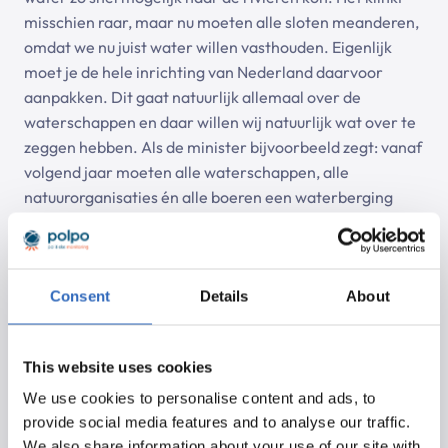
misschien raar, maar nu moeten alle sloten meanderen,
omdat we nu juist water willen vasthouden. Eigenlijk
moet je de hele inrichting van Nederland daarvoor
aanpakken. Dit gaat natuurlijk allemaal over de
waterschappen en daar willen wij natuurlijk wat over te
zeggen hebben. Als de minister bijvoorbeeld zegt: vanaf
volgend jaar moeten alle waterschappen, alle
natuurorganisaties én alle boeren een waterberging
hebben. Dan denken wij: ho, ho, dat gaat niet, want daar
is geen ruimte voor.
Volgen jullie de wet- en regelgeving om deze
Consent
Details
About
vervolgens zelf te implementeren of doen jullie ook
aan beleidsbeïnvloeding?
This website uses cookies
Onze beleidsbeïnvloeding kijkt dan ook vooral naar de
We use cookies to personalise content and ads, to
nieuwe regels op de verschillende onderwerpen. Zijn er
provide social media features and to analyse our traffic.
dingen die relevant zijn voor waterschappen en wat
We also share information about your use of our site with