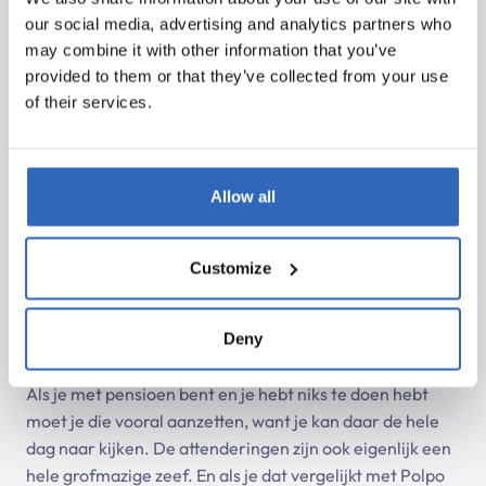
vinden wij daarvan? Het is ook erg belangrijk om te zien
our social media, advertising and analytics partners who
welke politieke thema’s er spelen. Wij kunnen wel bezig
may combine it with other information that you’ve
zijn met het zuiveren van water en de dijken, maar als er
provided to them or that they’ve collected from your use
in politiek Den Haag gesproken wordt over
of their services.
‘huiseigenaren die problemen hebben met hun
fundering en verzakkende huizen door het waterpeil’,
dan raakt dat ons ook. Dan denk ik: “Daar moeten wij
ons nu op focussen!” En dan is het heel handig dat je in
Allow all
Polpo even kunt aanzetten, zoeken op ‘Fundering’, en
dan krijg je daar gelijk alle informatie over.
Customize
Hoe deden jullie voorheen aan monitoring, voordat
jullie Polpo gebruikten?
Deny
Nou ja, eerst kreeg ik de Tweede Kamer attenderingen.
Als je met pensioen bent en je hebt niks te doen hebt
moet je die vooral aanzetten, want je kan daar de hele
dag naar kijken. De attenderingen zijn ook eigenlijk een
hele grofmazige zeef. En als je dat vergelijkt met Polpo