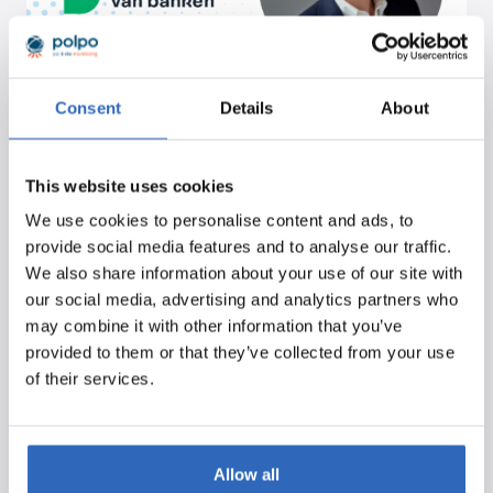
Consent
Details
About
Polpo gebruikers Jim en Thymon: “Polpo is
zeer nuttig bij het bewaren van het hard
nodige overzicht”
This website uses cookies
We use cookies to personalise content and ads, to
30 april 2019
Klantverhaal
provide social media features and to analyse our traffic.
We also share information about your use of our site with
Voor iedereen die de ontwikkelingen in politiek Den
our social media, advertising and analytics partners who
Haag op de voet wil volgen, adviseren wij van Polpo
may combine it with other information that you’ve
al sinds…
provided to them or that they’ve collected from your use
of their services.
Ontdek meer
Allow all