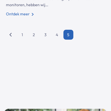
monitoren, hebben wij…
Ontdek meer
1
2
3
4
5