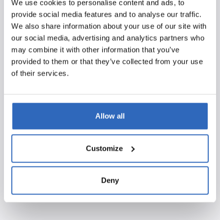
We use cookies to personalise content and ads, to
zoek naar nieuwe en gewijzigde vergaderingen om deze
provide social media features and to analyse our traffic.
vervolgens helemaal automatisch te verwerken in jouw
We also share information about your use of our site with
eigen agenda en die van je collega’s. Iedereen kan zo
our social media, advertising and analytics partners who
gemakkelijk de onderwerpen of commissies volgen die
may combine it with other information that you’ve
voor hen relevant zijn, zonder deze voortdurend zelf in
provided to them or that they’ve collected from your use
de gaten te houden. Via de Polpo-agenda ben je dus
of their services.
eenvoudig op de hoogte van de laatste
vergaderinformatie én bespaar je veel handmatig werk.
Meer weten over onze slimme politieke monitor? Vraag
Allow all
een gratis demo aan!
Customize
Deny