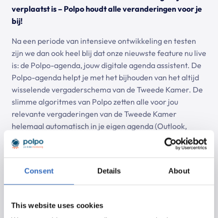
verplaatst is – Polpo houdt alle veranderingen voor je
bij!
Na een periode van intensieve ontwikkeling en testen
zijn we dan ook heel blij dat onze nieuwste feature nu live
is: de Polpo-agenda, jouw digitale agenda assistent. De
Polpo-agenda helpt je met het bijhouden van het altijd
wisselende vergaderschema van de Tweede Kamer. De
slimme algoritmes van Polpo zetten alle voor jou
relevante vergaderingen van de Tweede Kamer
helemaal automatisch in je eigen agenda (Outlook,
ICloud en nog veel meer). Je hoeft daarom nooit meer
te haasten voor een debat dat eigenlijk verplaatst is.
Laat Polpo het handmatige werk voor je doen en
Consent
Details
About
bespaar veel tijd!
Polpo doorzoekt daarbij constant alle plenaire en
This website uses cookies
commissievergaderingen van de Tweede Kamer, op